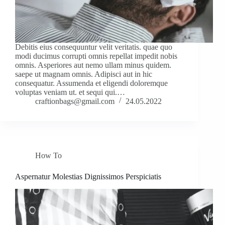
Debitis eius consequuntur velit veritatis. quae quo
modi ducimus corrupti omnis repellat impedit nobis
omnis. Asperiores aut nemo ullam minus quidem.
saepe ut magnam omnis. Adipisci aut in hic
consequatur. Assumenda et eligendi doloremque
voluptas veniam ut. et sequi qui.…
craftionbags@gmail.com
24.05.2022
How To
Aspernatur Molestias Dignissimos Perspiciatis