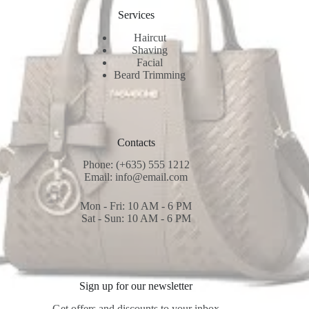
Services
Haircut
Shaving
Facial
Beard Trimming
Contacts
Phone: (+635) 555 1212
Email: info@email.com
Mon - Fri: 10 AM - 6 PM
Sat - Sun: 10 AM - 6 PM
Sign up for our newsletter
Get offers and discounts to your inbox